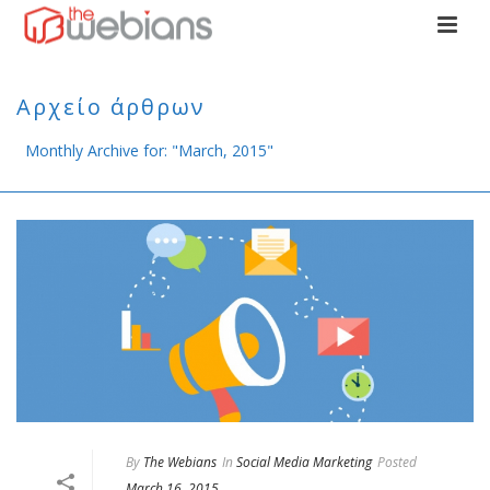
Αρχείο άρθρων
Monthly Archive for: "March, 2015"
By
The Webians
In
Social Media Marketing
Posted
March 16, 2015