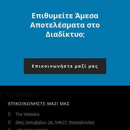
READ MORE
Επιθυμείτε Άμεσα
Αποτελέσματα στο
Διαδίκτυο;
Επικοινωνήστε μαζί μας
βιολογικα προιοντα
Medimall Egg & Sperm Bank
Ανδρικά και γυναικεία ρολόγια - Κοσμήματα - Oso Fashion
Sexshop
ΕΠΙΚΟΙΝΩΝΗΣΤΕ ΜΑΖΙ ΜΑΣ
The Webians
26ης Οκτωβρίου 26, 54627, Θεσσαλονίκη