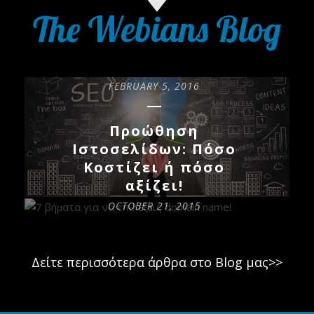
The Webians Blog
FEBRUARY 5, 2016
Προώθηση
Ιστοσελίδων: Πόσο
Κοστίζει ή πόσο
αξίζει!
OCTOBER 21, 2015
READ MORE
7 βήματα για να
Δείτε περισσότερα άρθρα στο Blog μας>>
επιλέξεις domain
name!